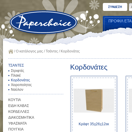
ΠΡΟΦΙΛ ΕΤΑ
/
Ο κατάλογος μας
/
Τσάντες
/
Κορδονάτες
Κορδονάτες
ΤΣΑΝΤΕΣ
Στριφτές
Πλακέ
Κορδονάτες
Χειροποίητες
Ναύλον
ΚΟΥΤΙΑ
ΕΙΔΗ ΚΑΒΑΣ
ΚΟΡΔΕΛΛΕΣ
ΔΙΑΚΟΣΜΗΤΙΚΑ
ΥΦΑΣΜΑΤΑ
Κράφτ 35χ26χ12εκ
ΠΟΥΓΚΙΑ