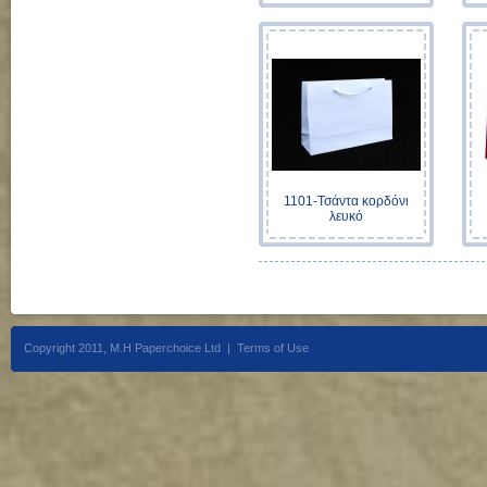
1101-Τσάντα κορδόνι
λευκό
Copyright 2011, M.H Paperchoice Ltd |
Terms of Use