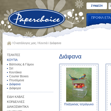
ΠΡΟΦΙΛ ΕΤΑ
/
Ο κατάλογος μας
/
Κουτιά
/
Διάφανα
Διάφανα
ΤΣΑΝΤΕΣ
ΚΟΥΤΙΑ
Βάπτισης & Γάμου
Σετ
Κουτάκια
Courier Boxes
Πτυσόμενα
Διάφανα
Διάφορα
ΕΙΔΗ ΚΑΒΑΣ
ΚΟΡΔΕΛΛΕΣ
Πλέξιγκλας τετράγωνο
ΔΙΑΚΟΣΜΗΤΙΚΑ