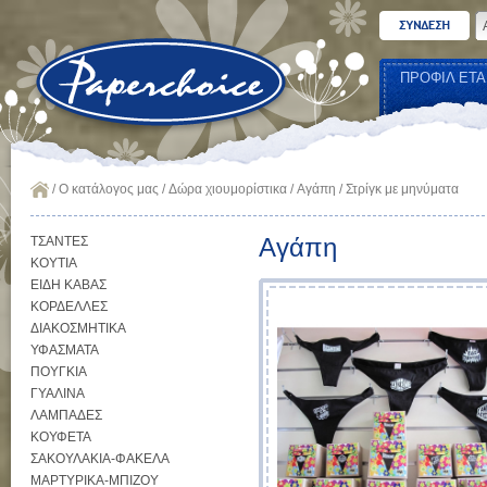
ΠΡΟΦΙΛ ΕΤΑ
/
Ο κατάλογος μας
/
Δώρα χιουμορίστικα
/
Αγάπη
/
Στρίγκ με μηνύματα
Αγάπη
ΤΣΑΝΤΕΣ
ΚΟΥΤΙΑ
ΕΙΔΗ ΚΑΒΑΣ
ΚΟΡΔΕΛΛΕΣ
ΔΙΑΚΟΣΜΗΤΙΚΑ
ΥΦΑΣΜΑΤΑ
ΠΟΥΓΚΙΑ
ΓΥΑΛΙΝΑ
ΛΑΜΠΑΔΕΣ
ΚΟΥΦΕΤΑ
ΣΑΚΟΥΛΑΚΙΑ-ΦΑΚΕΛΑ
ΜΑΡΤΥΡΙΚΑ-ΜΠΙΖΟΥ